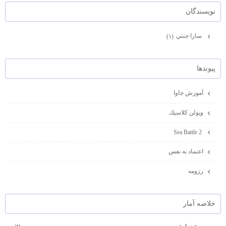
نويسندگان
سارا جنتي
(۱)
پيوندها
آموزش جاوا
ويولن كلاسيك
Sea Battle 2
اعتماد به نفس
رزومه
خلاصه آمار