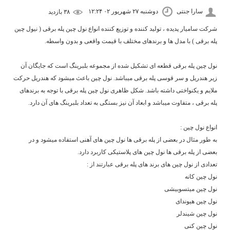
سارا جنتی
دوشنبه ۲۷ شهریور ۰۲ ۱۲:۲۴
۳۸ بازديد
شرکت سامیار پدیده ، تولید کننده و توزیع کننده انواع نول چین پله برقی ( نیول چین
پله برقی ) با مدل ها و برندهای مختلف با قیمت واقعی و بدون واسطه.
نول چین پله برقی قطعه ای تشکیل شده از مجموعه بلبرینگ است که جایگان آن
زیر هندریل و سر قوسی پله برقی میباشد. نول چین باعث میشود که هندریل حرکت
ملایم و یکنواختی داشته باشد. شکل ظاهری نول چین پله برقی با توجه به برندهای
پله برقی ، متفاوت میباشد و ابعاد آن نیز بستگی به تعداد بلبرینگ های آن دارد.
انواع نول چین :
به طور مثال در بعضی از پله برقی ها نول چین های آهنی استفاده میشود و در
بعضی از پله برقی ها نول چین های پلاستیکی کاربرد دارد.
تعدادی از نول چین های برند های پله برقی عبارتند از :
نول چین کانه
نول چین میتسوبیشی
نول چین هیوندای
نول چین شیندلر
نول چین کنی